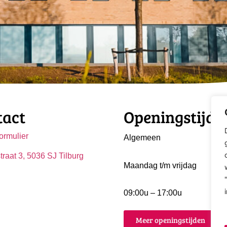
tact
Openingstijde
ormulier
Algemeen
traat 3, 5036 SJ Tilburg
Maandag t/m vrijdag
09:00u – 17:00u
Meer openingstijden