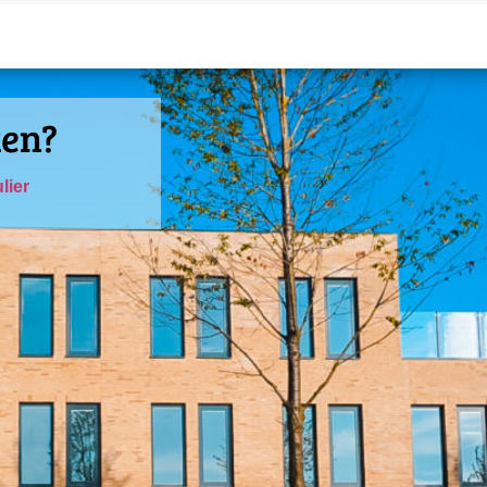
ken?
lier